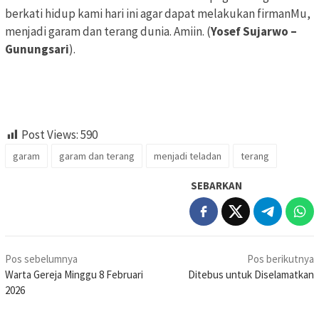
berkati hidup kami hari ini agar dapat melakukan firmanMu,
menjadi garam dan terang dunia. Amiin. (
Yosef Sujarwo –
Gunungsari
).
Post Views:
590
garam
garam dan terang
menjadi teladan
terang
SEBARKAN
Navigasi
Pos sebelumnya
Pos berikutnya
pos
Warta Gereja Minggu 8 Februari
Ditebus untuk Diselamatkan
2026