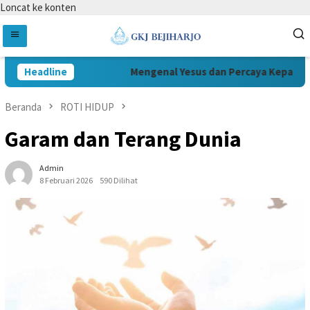
Loncat ke konten
Headline
Mengenal Yesus dan Percaya Kepada Ye
Beranda
ROTI HIDUP
Garam dan Terang Dunia
Admin
8 Februari 2026
590 Dilihat