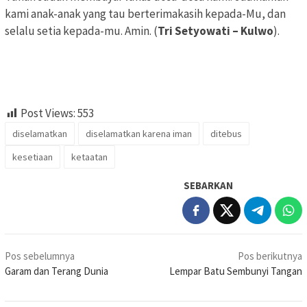
kami anak-anak yang tau berterimakasih kepada-Mu, dan
selalu setia kepada-mu. Amin. (
Tri Setyowati – Kulwo
).
Post Views:
553
diselamatkan
diselamatkan karena iman
ditebus
kesetiaan
ketaatan
SEBARKAN
Navigasi
Pos sebelumnya
Pos berikutnya
pos
Garam dan Terang Dunia
Lempar Batu Sembunyi Tangan