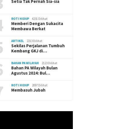
3
Setia Tak Pernah Sia-sia
4
ROTI HIDUP
4231 Dilihat
Memberi Dengan Sukacita
Membawa Berkat
5
ARTIKEL
2213 Dilihat
Sekilas Perjalanan Tumbuh
Kembang GKJ di…
6
BAHAN PA WILAYAH
2123 Dilihat
Bahan PA Wilayah Bulan
Agustus 2024: Bul…
7
ROTI HIDUP
2097 Dilihat
Membasuh Jubah
r