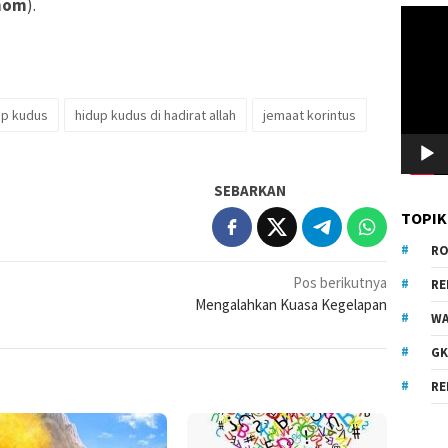
anom
).
Pemuta
Video
up kudus
hidup kudus di hadirat allah
jemaat korintus
SEBARKAN
TOPIK
RO
Pos berikutnya
R
Mengalahkan Kuasa Kegelapan
WA
GK
RE