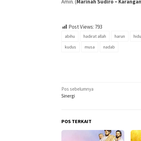
Amin. (
Marinah Sudiro – Karang
Post Views:
793
abihu
hadirat allah
harun
hid
kudus
musa
nadab
Navigasi
Pos sebelumnya
Sinergi
pos
POS TERKAIT