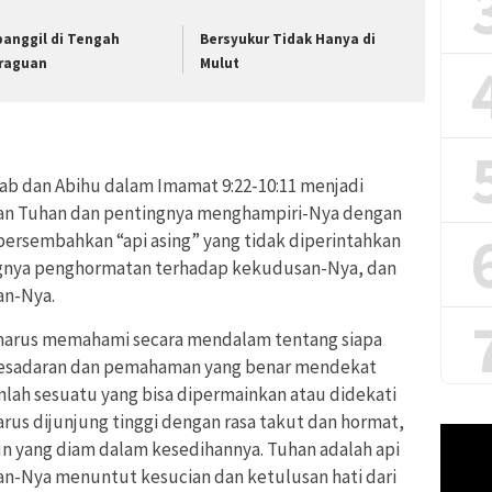
panggil di Tengah
Bersyukur Tidak Hanya di
raguan
Mulut
ab dan Abihu dalam Imamat 9:22-10:11 menjadi
san Tuhan dan pentingnya menghampiri-Nya dengan
ersembahkan “api asing” yang tidak diperintahkan
ngnya penghormatan terhadap kekudusan-Nya, dan
an-Nya.
arus memahami secara mendalam tentang siapa
kesadaran dan pemahaman yang benar mendekat
ah sesuatu yang bisa dipermainkan atau didekati
us dijunjung tinggi dengan rasa takut dan hormat,
Pemuta
un yang diam dalam kesedihannya. Tuhan adalah api
Video
n-Nya menuntut kesucian dan ketulusan hati dari