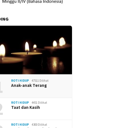
DING
1
ROTI HIDUP
47511 Dilihat
Anak-anak Terang
2
ROTI HIDUP
4451 Dilihat
Taat dan Kasih
ROTI HIDUP
4300 Dilihat