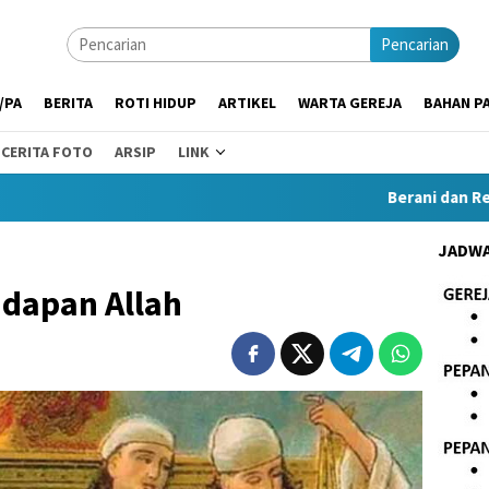
Pencarian
/PA
BERITA
ROTI HIDUP
ARTIKEL
WARTA GEREJA
BAHAN PA
CERITA FOTO
ARSIP
LINK
Berani dan Rendah Ha
JADWA
adapan Allah