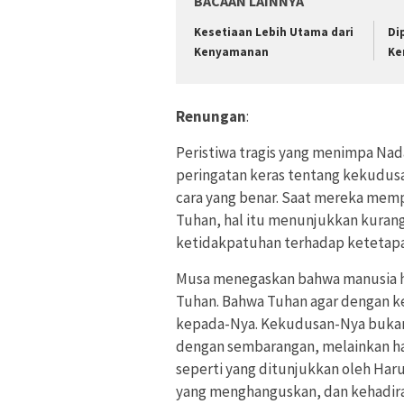
BACAAN LAINNYA
Kesetiaan Lebih Utama dari
Di
Kenyamanan
Ke
Renungan
:
Peristiwa tragis yang menimpa Nad
peringatan keras tentang kekudu
cara yang benar. Saat mereka memp
Tuhan, hal itu menunjukkan kura
ketidakpatuhan terhadap ketetap
Musa menegaskan bahwa manusia h
Tuhan. Bahwa Tuhan agar dengan 
kepada-Nya. Kekudusan-Nya bukanl
dengan sembarangan, melainkan har
seperti yang ditunjukkan oleh Har
yang menghanguskan, dan kehadira