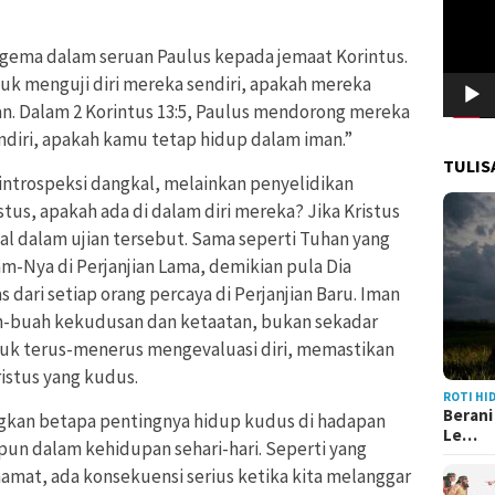
rgema dalam seruan Paulus kepada jemaat Korintus.
k menguji diri mereka sendiri, apakah mereka
. Dalam 2 Korintus 13:5, Paulus mendorong mereka
ndiri, apakah kamu tetap hidup dalam iman.”
TULIS
introspeksi dangkal, melainkan penyelidikan
us, apakah ada di dalam diri mereka? Jika Kristus
gal dalam ujian tersebut. Sama seperti Tuhan yang
-Nya di Perjanjian Lama, demikian pula Dia
dari setiap orang percaya di Perjanjian Baru. Iman
ah-buah kekudusan dan ketaatan, bukan sekadar
ntuk terus-menerus mengevaluasi diri, memastikan
istus yang kudus.
ROTI HI
Berani
ngkan betapa pentingnya hidup kudus di hadapan
Le…
pun dalam kehidupan sehari-hari. Seperti yang
amat, ada konsekuensi serius ketika kita melanggar