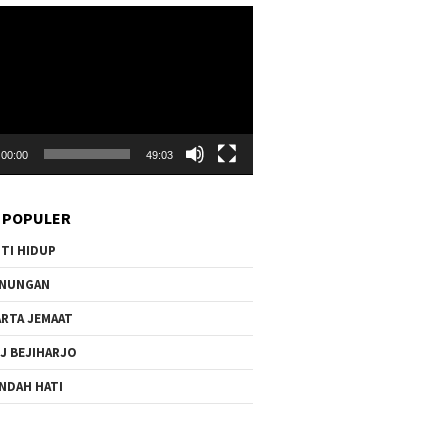
r
00:00
49:03
 POPULER
TI HIDUP
ENUNGAN
RTA JEMAAT
J BEJIHARJO
NDAH HATI