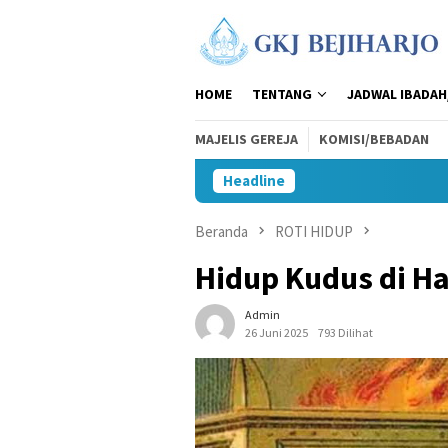
Loncat
ke
konten
HOME
TENTANG
JADWAL IBADAH
MAJELIS GEREJA
KOMISI/BEBADAN
Headline
Beranda
ROTI HIDUP
Hidup Kudus di H
Admin
26 Juni 2025
793 Dilihat