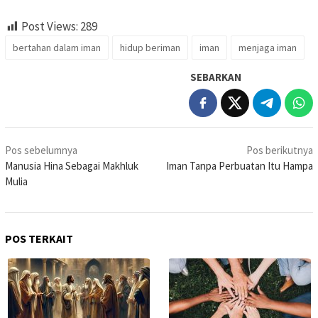
Post Views:
289
bertahan dalam iman
hidup beriman
iman
menjaga iman
SEBARKAN
Navigasi
Pos sebelumnya
Pos berikutnya
pos
Manusia Hina Sebagai Makhluk
Iman Tanpa Perbuatan Itu Hampa
Mulia
POS TERKAIT