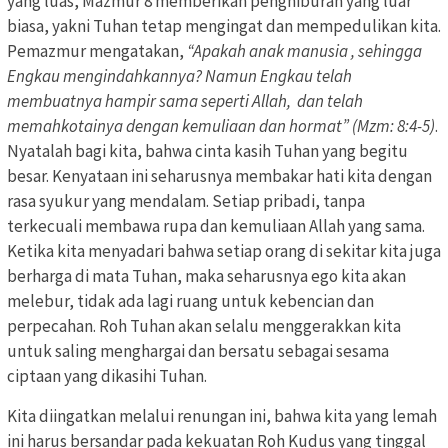
yang luas, Mazmur 8 memberikan penghiburan yang luar
biasa, yakni Tuhan tetap mengingat dan mempedulikan kita.
Pemazmur mengatakan,
“Apakah anak manusia , sehingga
Engkau mengindahkannya? Namun Engkau telah
membuatnya hampir sama seperti Allah, dan telah
memahkotainya dengan kemuliaan dan hormat” (Mzm: 8:4-5)
.
Nyatalah bagi kita, bahwa cinta kasih Tuhan yang begitu
besar. Kenyataan ini seharusnya membakar hati kita dengan
rasa syukur yang mendalam. Setiap pribadi, tanpa
terkecuali membawa rupa dan kemuliaan Allah yang sama.
Ketika kita menyadari bahwa setiap orang di sekitar kita juga
berharga di mata Tuhan, maka seharusnya ego kita akan
melebur, tidak ada lagi ruang untuk kebencian dan
perpecahan. Roh Tuhan akan selalu menggerakkan kita
untuk saling menghargai dan bersatu sebagai sesama
ciptaan yang dikasihi Tuhan.
Kita diingatkan melalui renungan ini, bahwa kita yang lemah
ini harus bersandar pada kekuatan Roh Kudus yang tinggal