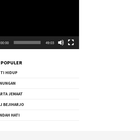
00:00
49:03
 POPULER
TI HIDUP
ENUNGAN
RTA JEMAAT
J BEJIHARJO
NDAH HATI