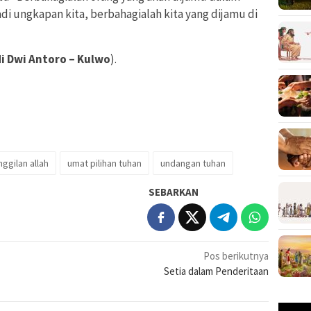
adi ungkapan kita, berbahagialah kita yang dijamu di
 Dwi Antoro – Kulwo
).
ggilan allah
umat pilihan tuhan
undangan tuhan
SEBARKAN
Pos berikutnya
Setia dalam Penderitaan
Pemuta