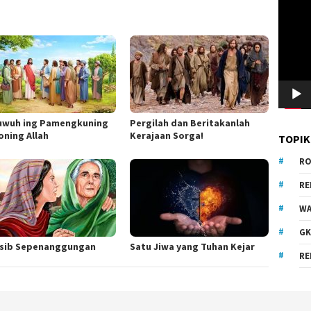
Video
wuh ing Pamengkuning
Pergilah dan Beritakanlah
oning Allah
Kerajaan Sorga!
TOPIK
RO
R
WA
GK
sib Sepenanggungan
Satu Jiwa yang Tuhan Kejar
RE