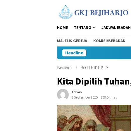
Loncat
ke
konten
HOME
TENTANG
JADWAL IBADAH
MAJELIS GEREJA
KOMISI/BEBADAN
Headline
Beranda
ROTI HIDUP
Kita Dipilih Tuhan
Admin
3 September 2025
809 Dilihat