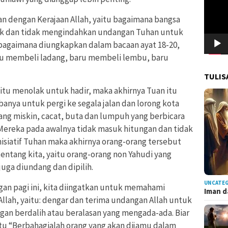
tan dengan Kerajaan Allah, yaitu bagaimana bangsa
ak dan tidak mengindahkan undangan Tuhan untuk
ebagaimana diungkapkan dalam bacaan ayat 18-20,
aru membeli ladang, baru membeli lembu, baru
TULIS
itu menolak untuk hadir, maka akhirnya Tuan itu
ya untuk pergi ke segala jalan dan lorong kota
g miskin, cacat, buta dan lumpuh yang berbicara
 Mereka pada awalnya tidak masuk hitungan dan tidak
inisiatif Tuhan maka akhirnya orang-orang tersebut
 tentang kita, yaitu orang-orang non Yahudi yang
 juga diundang dan dipilih.
UNCATE
gan pagi ini, kita diingatkan untuk memahami
Iman d
 Allah, yaitu: dengar dan terima undangan Allah untuk
gan berdalih atau beralasan yang mengada-ada. Biar
tu “Berbahagialah orang yang akan dijamu dalam