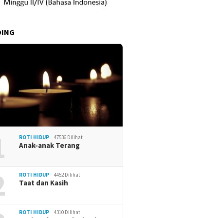
DING
1
ROTI HIDUP
47536 Dilihat
Anak-anak Terang
2
ROTI HIDUP
4452 Dilihat
Taat dan Kasih
ROTI HIDUP
4310 Dilihat