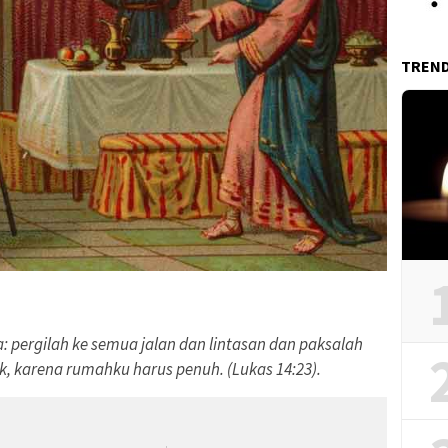
TREN
: pergilah ke semua jalan dan lintasan dan paksalah
k, karena rumahku harus penuh. (Lukas 14:23).