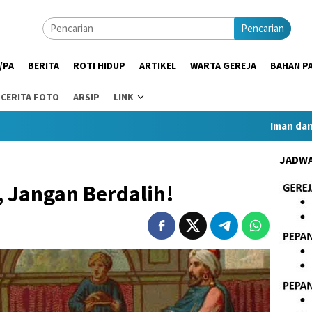
Pencarian
/PA
BERITA
ROTI HIDUP
ARTIKEL
WARTA GEREJA
BAHAN PA
CERITA FOTO
ARSIP
LINK
Iman dan Peka
JADWA
, Jangan Berdalih!