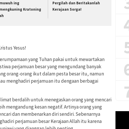
muwuh ing
Pergilah dan Beritakanlah
mengkuning Kratoning
Kerajaan Sorga!
lah
ristus Yesus!
n perumpamaan yang Tuhan pakai untuk mewartakan
ristiwa perjamuan besar yang mengundang banyak
ng orang-orang ikut dalam pesta besar itu, namun
mau menghadiri perjamuan itu dengaan berbagai
alimat berdalih untuk menegaskan orang yang mencari
ebih mengandung kesan negatif. Artinya orang yang
encari dan membenarkan diri sendiri. Sebenarnya
Pemuta
Video
adiri perjamuan besar Kerajaan Allah itu karena
uniawi yang dianggap lebih penting.