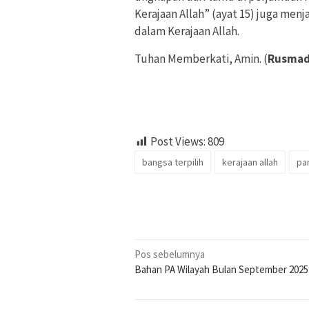
Kerajaan Allah” (ayat 15) juga menj
dalam Kerajaan Allah.
Tuhan Memberkati, Amin. (
Rusmadi
Post Views:
809
bangsa terpilih
kerajaan allah
pan
Navigasi
Pos sebelumnya
Bahan PA Wilayah Bulan September 2025
pos