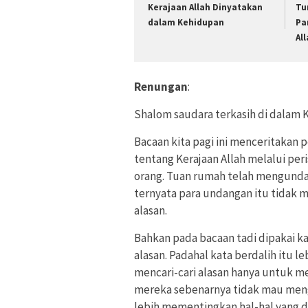
Kerajaan Allah Dinyatakan
Tu
dalam Kehidupan
Pa
Al
Renungan
:
Shalom saudara terkasih di dalam K
Bacaan kita pagi ini menceritaka
tentang Kerajaan Allah melalui pe
orang. Tuan rumah telah mengunda
ternyata para undangan itu tidak 
alasan.
Bahkan pada bacaan tadi dipakai k
alasan. Padahal kata berdalih itu l
mencari-cari alasan hanya untuk m
mereka sebenarnya tidak mau mengh
lebih mementingkan hal-hal yang d