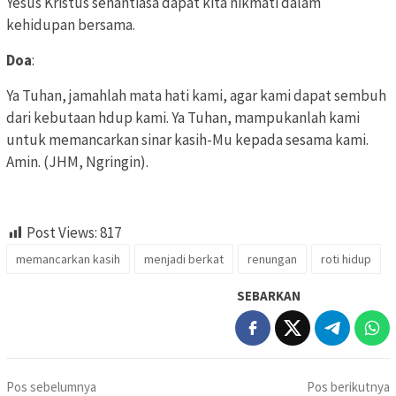
Yesus Kristus senantiasa dapat kita nikmati dalam
kehidupan bersama.
Doa
:
Ya Tuhan, jamahlah mata hati kami, agar kami dapat sembuh
dari kebutaan hdup kami. Ya Tuhan, mampukanlah kami
untuk memancarkan sinar kasih-Mu kepada sesama kami.
Amin. (JHM, Ngringin).
Post Views:
817
memancarkan kasih
menjadi berkat
renungan
roti hidup
SEBARKAN
Navigasi
Pos sebelumnya
Pos berikutnya