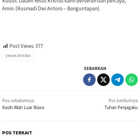
Kudus. Dalam Yesus Kristus kami berserah dan percaya,
Amin. (Rusmadi Dwi Antoro – Banguntapan).
Post Views:
377
yesus kristus
SEBARKAN
Navigasi
Pos sebelumnya
Pos berikutnya
pos
Kasih Allah Luar Biasa
Tuhan Penjagaku
POS TERKAIT