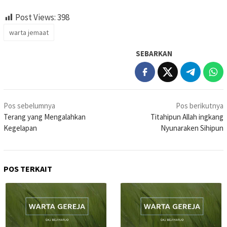
Post Views:
398
warta jemaat
SEBARKAN
Navigasi
Pos sebelumnya
Pos berikutnya
pos
Terang yang Mengalahkan
Titahipun Allah ingkang
Kegelapan
Nyunaraken Sihipun
POS TERKAIT