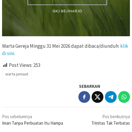
Warta Gereja Minggu 31 Mei 2026 dapat dibaca/diunduh:
klik
di sini.
Post Views:
253
warta jemaat
SEBARKAN
Navigasi
Pos sebelumnya
Pos berikutnya
pos
Iman Tanpa Perbuatan Itu Hampa
Trinitas Tak Terbatas